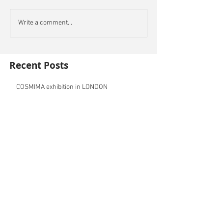
Write a comment...
Recent Posts
COSMIMA exhibition in LONDON
ANTIQUEMANIA exhibition during New York
City Jewellery Week
Closing Party at @work Gallery in London
for the Frida Kalho tribute exhibition "I am my
own mu
CHAOS exhibition is travelling to the
GALELLER in Sevilla Spain
Te Ao Hurihuri: ever changing world.